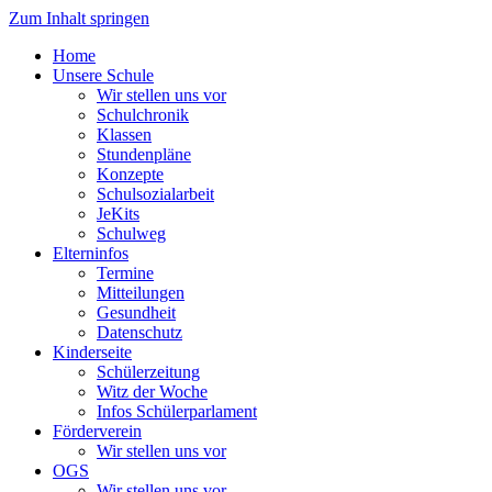
Zum Inhalt springen
Home
Unsere Schule
Wir stellen uns vor
Schulchronik
Klassen
Stundenpläne
Konzepte
Schulsozialarbeit
JeKits
Schulweg
Elterninfos
Termine
Mitteilungen
Gesundheit
Datenschutz
Kinderseite
Schülerzeitung
Witz der Woche
Infos Schülerparlament
Förderverein
Wir stellen uns vor
OGS
Wir stellen uns vor